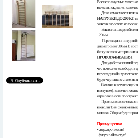
Все используемые материал
нанести покрытие позволяю
Даже самая маленькая на
НАГРУЗКИ ДО 200 КГ.
т.
занятия взрослого человека 
Боковины шведской стенки
120 мм.
Перекладины шведской сте
диаметром от 38 мм. В соо
бессучкового материала вы
ПРОВОРАЧИВАНИЯ
.
Для удобства занятий пер
что позволяет освободить 
перекладиной и делает заня
будет чертить по стене, на 
Наличие выступающей пере
выступом) позволяет качать
ограниченности пространст
При самовывозе можем отд
позволит Вам сэкономить в
монтаж. Сборка будет прои
Преимущества:
- сверхпрочность!
- фигурный выступ!