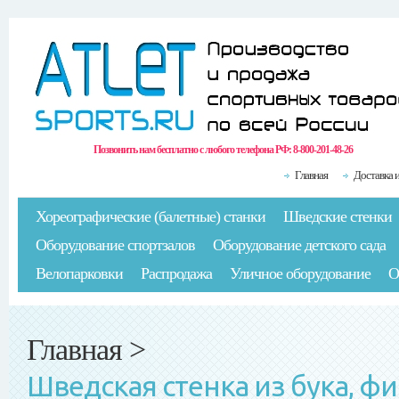
Позвонить нам бесплатно с любого телефона РФ:
8-800-201-48-26
Главная
Доставка 
Хореографические (балетные) станки
Шведские стенки
Оборудование спортзалов
Оборудование детского сада
Велопарковки
Распродажа
Уличное оборудование
О
Главная
>
Шведская стенка из бука, фи