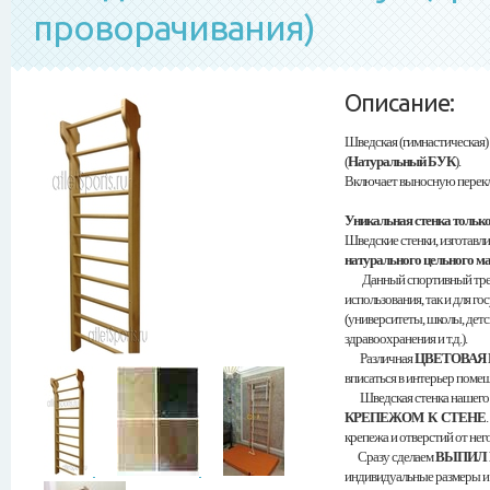
проворачивания)
Описание:
Шведская (гимнастическая) 
(
Натуральный БУК
).
Включает выносную перекла
Уникальная стенка только
Шведские стенки,
изготавл
натурального цельного м
Данный спортивный трена
использования, так и для 
(университеты, школы, детс
здравоохранения и т.д.).
Различная
ЦВЕТОВАЯ
вписаться в интерьер помещ
Шведская стенка нашего п
КРЕПЕЖОМ К СТЕНЕ
крепежа и отверстий от него
Сразу сделаем
ВЫПИЛ 
индивидуальные размеры и 