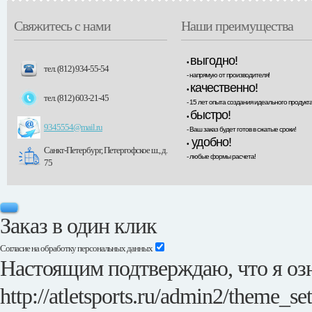
Свяжитесь с нами
Наши преимущества
выгодно!
•
тел. (812) 934-55-54
- напрямую от производителя!
качественно!
•
тел. (812) 603-21-45
- 15 лет опыта создания идеального продукта
быстро!
•
9345554@mail.ru
- Ваш заказ будет готов в сжатые сроки!
удобно!
•
Санкт-Петербург, Петергофское ш., д.
- любые формы расчета!
75
Заказ в один клик
Согласие на обработку персональных данных
Настоящим подтверждаю, что я озн
http://atletsports.ru/admin2/theme_se