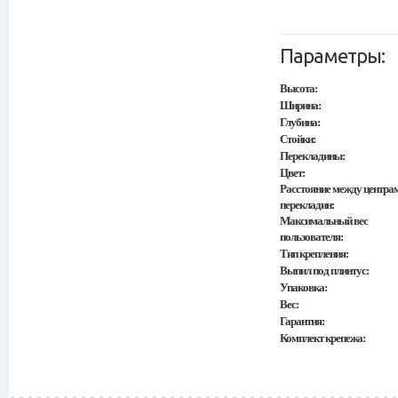
Параметры:
Высота:
Ширина:
Глубина:
Стойки:
Перекладины:
Цвет:
Расстояние между центра
перекладин:
Максимальный вес
пользователя:
Тип крепления:
Выпил под плинтус:
Упаковка:
Вес:
Гарантия:
Комплект крепежа: