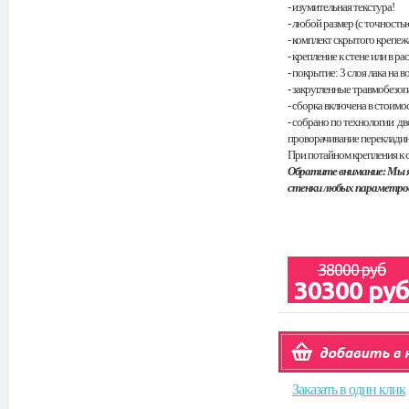
- изумительная текстура!
- любой размер (с точность
- комплект скрытого крепеж
- крепление к стене или в ра
- покрытие: 3 слоя лака на 
- закругленные травмобезоп
- сборка включена в стоимос
- собрано по технологии 
проворачивание переклади
При потайном крепления к с
Обратите внимание: Мы 
стенки любых параметров
38000 руб
30300 ру
Заказать в один клик