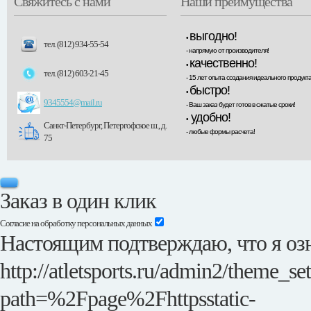
Свяжитесь с нами
Наши преимущества
выгодно!
•
тел. (812) 934-55-54
- напрямую от производителя!
качественно!
•
тел. (812) 603-21-45
- 15 лет опыта создания идеального продукта
быстро!
•
9345554@mail.ru
- Ваш заказ будет готов в сжатые сроки!
удобно!
•
Санкт-Петербург, Петергофское ш., д.
- любые формы расчета!
75
Заказ в один клик
Согласие на обработку персональных данных
Настоящим подтверждаю, что я озн
http://atletsports.ru/admin2/theme_se
path=%2Fpage%2Fhttpsstatic-