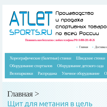
Позвонить нам бесплатно с любого телефона РФ:
8-800-201-48-26
Главная
Доставка 
Хореографические (балетные) станки
Шведские стенки
Оборудование спортзалов
Оборудование детского сада
Велопарковки
Распродажа
Уличное оборудование
О
Главная
>
Щит для метания в цель