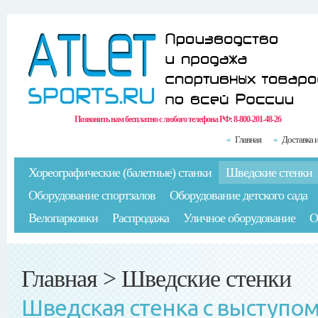
Позвонить нам бесплатно с любого телефона РФ:
8-800-201-48-26
Главная
Доставка 
Хореографические (балетные) станки
Шведские стенки
Оборудование спортзалов
Оборудование детского сада
Велопарковки
Распродажа
Уличное оборудование
О
Главная
>
Шведские стенки
Шведская стенка с выступом 