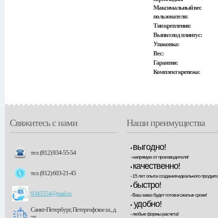
Максимальный вес
пользователя:
Тип крепления:
Выпил под плинтус:
Упаковка:
Вес:
Гарантия:
Комплект крепежа:
Свяжитесь с нами
Наши преимущества
выгодно!
•
тел. (812) 934-55-54
- напрямую от производителя!
качественно!
•
тел. (812) 603-21-45
- 15 лет опыта создания идеального продукта
быстро!
•
9345554@mail.ru
- Ваш заказ будет готов в сжатые сроки!
удобно!
•
Санкт-Петербург, Петергофское ш., д.
- любые формы расчета!