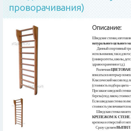
проворачивания)
Описание:
Шведские стенки,
изготавл
натурального цельного м
Данный спортивный трена
использования, так и для 
(университеты, школы, детс
здравоохранения и т.д.).
Различная
ЦВЕТОВАЯ
вписаться в интерьер поме
Классический массив под ла
(стоимость подбора цвета –
При заказе шведской стенки
березы) под лаком, стоимос
Если шведская стенка полно
стоимость увеличивается на
Шведская стенка нашего п
КРЕПЕЖОМ К СТЕНЕ
крепежа и отверстий от него
Сразу сделаем
ВЫПИЛ 