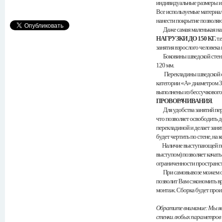
индивидуальные размеры и 
Все используемые материал
нанести покрытие позволяю
Даже самая маленькая на
НАГРУЗКИ ДО 150 КГ.
т.
занятия взрослого человека 
Боковины шведской стенки
120 мм.
Перекладины шведской сте
категории «А» диаметром 3
выполнены из бессучкового
ПРОВОРАЧИВАНИЯ
.
Для удобства занятий пер
что позволяет освободить 
перекладиной и делает заня
будет чертить по стене, на 
Наличие выступающей пере
выступом) позволяет качать
ограниченности пространст
При самовывозе можем отд
позволит Вам сэкономить в
монтаж. Сборка будет прои
Обратите внимание: Мы я
стенки любых параметров 