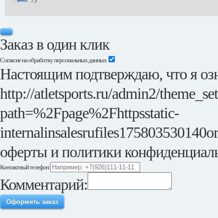
75
Заказ в один клик
Согласие на обработку персональных данных
Настоящим подтверждаю, что я озн
http://atletsports.ru/admin2/theme_se
path=%2Fpage%2Fhttpsstatic-
internalinsalesrufiles175803530140or
оферты и политики конфиденциал
Контактный телефон:
Комментарий:
Оформить заказ