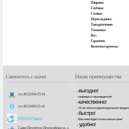
Ширина:
Глубина:
Стойки:
Перекладины:
Тип крепления:
Упаковка:
Вес:
Гарантия:
Комплект крепежа:
Свяжитесь с нами
Наши преимущества
выгодно!
•
тел. (812) 934-55-54
- напрямую от производителя!
качественно!
•
тел. (812) 603-21-45
- 15 лет опыта создания идеального продукта
быстро!
•
9345554@mail.ru
- Ваш заказ будет готов в сжатые сроки!
удобно!
•
Санкт-Петербург, Петергофское ш., д.