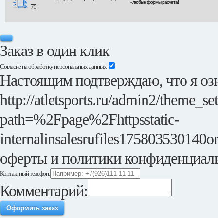
- любые формы расчета!
75
Заказ в один клик
Согласие на обработку персональных данных
Настоящим подтверждаю, что я озн
http://atletsports.ru/admin2/theme_se
path=%2Fpage%2Fhttpsstatic-
internalinsalesrufiles175803530140or
оферты и политики конфиденциал
Контактный телефон:
Комментарий:
Оформить заказ