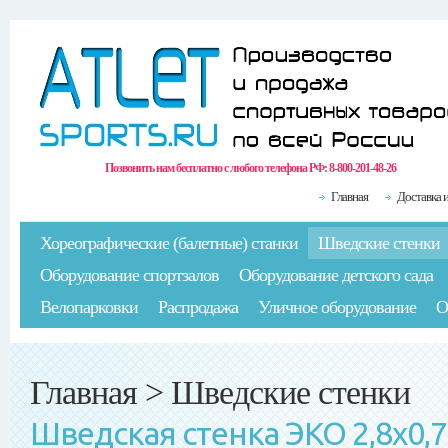
Позвонить нам бесплатно с любого телефона РФ:
8-800-201-48-26
Главная
Доставка 
Хореографические (балетные) станки
Шведские стенки
Оборудование спортзалов
Оборудование детского сада
Велопарковки
Распродажа
Уличное оборудование
О
Главная
>
Шведские стенки
Шведская стенка ЭКО 2,8х0,7