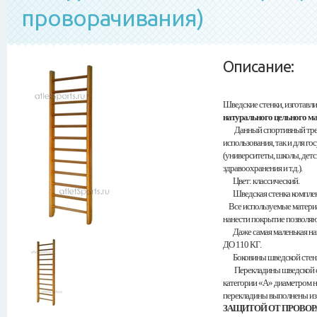
проворачивания)
Описание:
Шведские стенки,
изготавл
натурального цельного м
Данный спортивный трена
использования, так и для 
(университеты, школы, детс
здравоохранения и т.д.).
Цвет: классический.
Шведская стенка компле
Все используемые материа
нанести покрытие позволяю
Даже самая маленькая 
ДО 110 КГ.
Боковины шведской стенки
Перекладины шведской сте
категории «А» диаметром н
перекладины выполнены из 
ЗАЩИТОЙ ОТ ПРОВОР