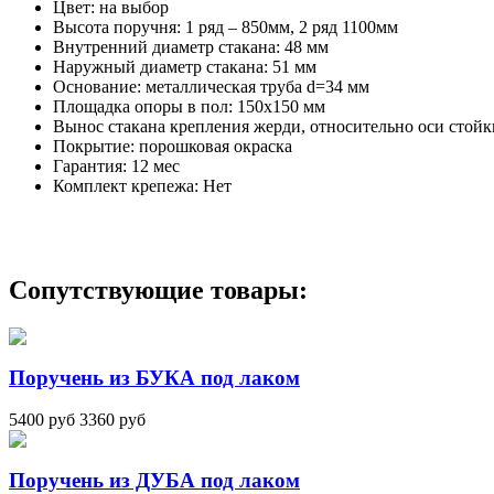
Цвет:
на выбор
Высота поручня:
1 ряд – 850мм, 2 ряд 1100мм
Внутренний диаметр стакана:
48 мм
Наружный диаметр стакана:
51 мм
Основание:
металлическая труба d=34 мм
Площадка опоры в пол:
150х150 мм
Вынос стакана крепления жерди, относительно оси стойк
Покрытие:
порошковая окраска
Гарантия:
12 мес
Комплект крепежа:
Нет
Сопутствующие товары:
Поручень из БУКА под лаком
5400 руб
3360 руб
Поручень из ДУБА под лаком