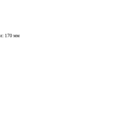
и:
170 мм