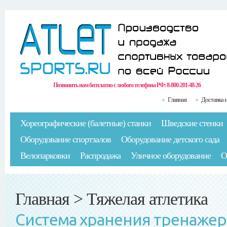
Позвонить нам бесплатно с любого телефона РФ:
8-800-201-48-26
Главная
Доставка 
Хореографические (балетные) станки
Шведские стенки
Оборудование спортзалов
Оборудование детского сада
Велопарковки
Распродажа
Уличное оборудование
О
Главная
>
Тяжелая атлетика
Система хранения тренаже