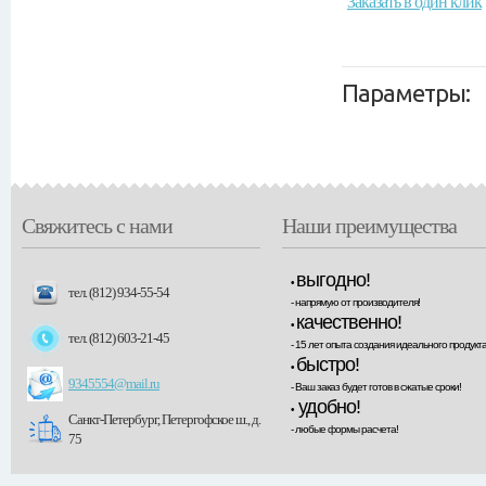
Заказать в один клик
Параметры:
Свяжитесь с нами
Наши преимущества
выгодно!
•
тел. (812) 934-55-54
- напрямую от производителя!
качественно!
•
тел. (812) 603-21-45
- 15 лет опыта создания идеального продукта
быстро!
•
9345554@mail.ru
- Ваш заказ будет готов в сжатые сроки!
удобно!
•
Санкт-Петербург, Петергофское ш., д.
- любые формы расчета!
75