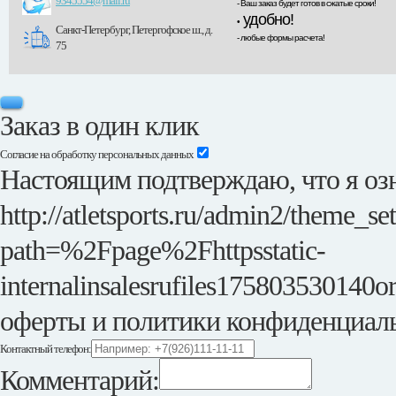
9345554@mail.ru
- Ваш заказ будет готов в сжатые сроки!
удобно!
•
Санкт-Петербург, Петергофское ш., д.
- любые формы расчета!
75
Заказ в один клик
Согласие на обработку персональных данных
Настоящим подтверждаю, что я озн
http://atletsports.ru/admin2/theme_se
path=%2Fpage%2Fhttpsstatic-
internalinsalesrufiles175803530140or
оферты и политики конфиденциал
Контактный телефон:
Комментарий: