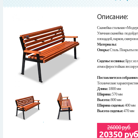
Описание:
Скамейка стальная «Модер
Уличная скамейка подойдет 
площадей, парков, скверов 
Материалы:
Опоры:
Сталь. Покрыты п
Сиденье и спинка:
Брус из 
атмосферостойкая лессирую
Поставляется в собранном
Технические характеристик
Длина:
1800 мм
Ширина:
570 мм
Высота:
800 мм
Ширина сиденья:
400 мм
Высота сиденья:
470 мм
26000 руб
20350 ру