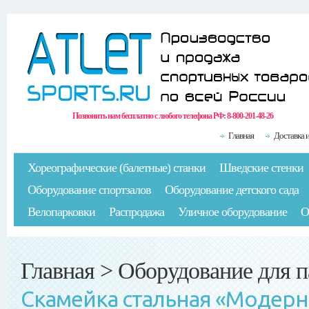
Позвонить нам бесплатно с любого телефона РФ:
8-800-201-48-26
Главная
Доставка 
Хореографические (балетные) станки
Шведские стенки
Оборудование спортзалов
Оборудование детского сада
Велопарковки
Распродажа
Уличное оборудование
О
Главная
>
Оборудование для п
Скамейка стальная «Модерн»