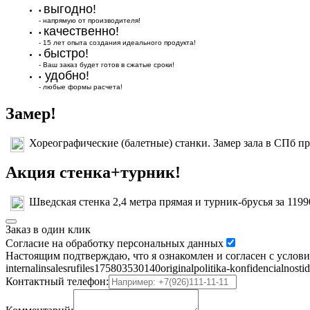
выгодно!
•
- напрямую от производителя!
качественно!
•
- 15 лет опыта создания идеального продукта!
быстро!
•
- Ваш заказ будет готов в сжатые сроки!
удобно!
•
- любые формы расчета!
Замер!
Хореографические (балетные) станки. Замер зала в СПб пр
Акция стенка+турник!
Шведская стенка 2,4 метра прямая и турник-брусья за 1199
Заказ в один клик
Согласие на обработку персональных данных
Настоящим подтверждаю, что я ознакомлен и согласен с условиями 
internalinsalesrufiles175803530140originalpolitika-konfidencial
Контактный телефон: