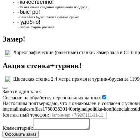
качественно!
•
- 15 лет опыта создания идеального продукта!
быстро!
•
- Ваш заказ будет готов в сжатые сроки!
удобно!
•
- любые формы расчета!
Замер!
Хореографические (балетные) станки. Замер зала в СПб пр
Акция стенка+турник!
Шведская стенка 2,4 метра прямая и турник-брусья за 1199
Заказ в один клик
Согласие на обработку персональных данных
Настоящим подтверждаю, что я ознакомлен и согласен с условиями 
internalinsalesrufiles175803530140originalpolitika-konfidencial
Контактный телефон:
Комментарий:
Оформить заказ