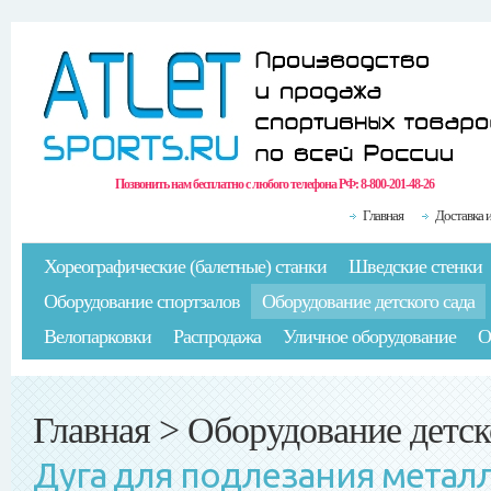
Позвонить нам бесплатно с любого телефона РФ:
8-800-201-48-26
Главная
Доставка 
Хореографические (балетные) станки
Шведские стенки
Оборудование спортзалов
Оборудование детского сада
Велопарковки
Распродажа
Уличное оборудование
О
Главная
>
Оборудование детск
Дуга для подлезания металл