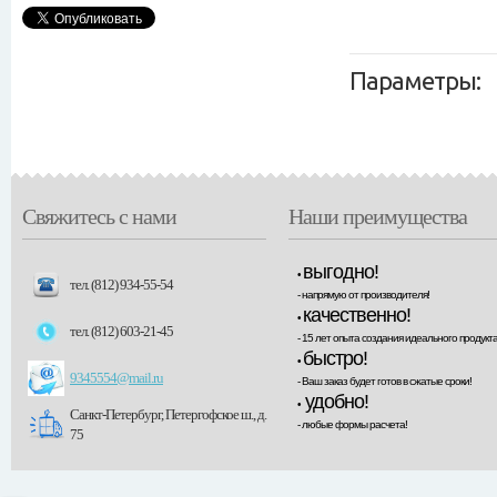
Параметры:
Свяжитесь с нами
Наши преимущества
выгодно!
•
тел. (812) 934-55-54
- напрямую от производителя!
качественно!
•
тел. (812) 603-21-45
- 15 лет опыта создания идеального продукта
быстро!
•
9345554@mail.ru
- Ваш заказ будет готов в сжатые сроки!
удобно!
•
Санкт-Петербург, Петергофское ш., д.
- любые формы расчета!
75