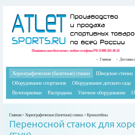
Позвонить нам бесплатно с любого телефона РФ:
8-800-201-48-26
Главная
Доставка 
Хореографические (балетные) станки
Шведские стенки
Оборудование спортзалов
Оборудование детского сада
Велопарковки
Распродажа
Уличное оборудование
О
Главная
>
Хореографические (балетные) станки
>
Кронштейны
Переносной станок для хоре