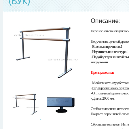
(БУК)
Описание:
Переносной станок для хор
Поручень из цельной древ
- Высокая прочность!
- Изумительная текстура!
- Подойдет для занятий в
нагрузками.
Преимущества:
- Мобильность и удобство и
-
Регулировка ножек под ге
- Оптимальный диаметр пору
- Длина: 2000 мм.
Стойка выполнена из толст
Покрыта порошковой окрас
Обратите внимание: Мы я