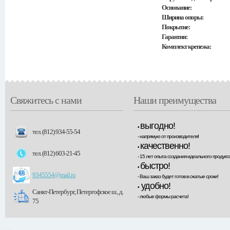
Основание:
Ширина опоры:
Покрытие:
Гарантия:
Комплект крепежа:
Свяжитесь с нами
Наши преимущества
выгодно!
•
тел. (812) 934-55-54
- напрямую от производителя!
качественно!
•
тел. (812) 603-21-45
- 15 лет опыта создания идеального продукта
быстро!
•
9345554@mail.ru
- Ваш заказ будет готов в сжатые сроки!
удобно!
•
Санкт-Петербург, Петергофское ш., д.
- любые формы расчета!
75